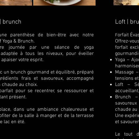
 | brunch
Loft | br
 une parenthèse de bien-être avec notre
orfait Éva
F
if Yoga & Brunch.
Of
frez-vou
votre journée par une séance de yoga
forfait exc
, adaptée à tous les niveaux, pour éveiller
gourmandis
 apaiser votre esprit.
Yoga – Ajo
harmoniser 
c un brunch gourmand et équilibré, préparé
Massage – 
rédients frais et savoureux, accompagné
tensions et
 chaude au choix.
Loft – Sé
rfait pour se recentrer, se ressourcer et
accueillant
tant présent.
Brunch –
savoureux
place, dans une ambiance chaleureuse et
chaude au 
ofiter de la salle à manger et de la terrasse
Une expérie
e lac en été.
et savourer
Le tout 