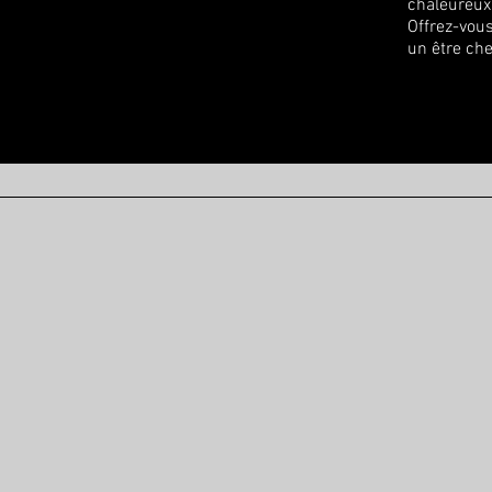
chaleureux 
Offrez-vous
un être che