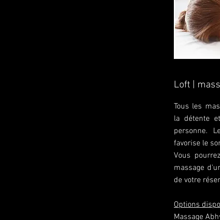
Loft | mas
Tous les mas
la détente e
personne. L
favorise le s
Vous pourrez
massage d'un
de votre réser
Options dispo
Massage Abhy