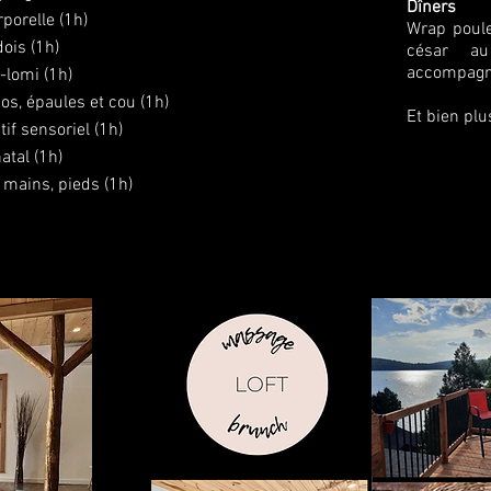
Dîners
rporelle (1h)
Wrap poule
ois (1h)
césar au
accompagn
-lomi (1h)
s, épaules et cou (1h)
Et bien plu
if sensoriel (1h)
tal (1h)
 mains, pieds (1h)