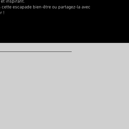
et inspirant.
 cette escapade bien-être ou partagez-la avec
r !