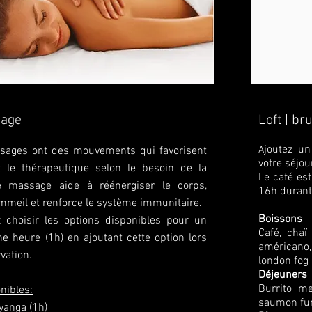
sage
Loft | br
joutez u
sages ont des mouvements qui favorisent
A
votre séjour
t le thérapeutique selon le besoin de la
Le café est
e massage aide à réénergiser le corps,
16h durant 
ommeil et renforce le système immunitaire.
Boissons
 choisir les options disponibles pour un
Café, chaï 
e heure (1h) en ajoutant cette option lors
américano, 
vation.
london fog (
Déjeuners
Burrito me
nibles:
saumon fum
anga (1h)